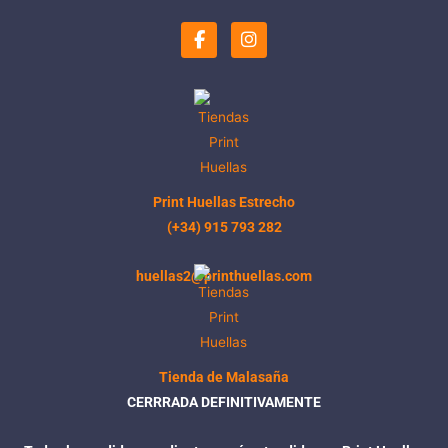
F
I
a
n
c
s
e
t
b
a
o
g
o
r
k
a
-
m
f
Print Huellas Estrecho
(+34) 915 793 282
huellas2@printhuellas.com
Tienda de Malasaña
CERRRADA DEFINITIVAMENTE