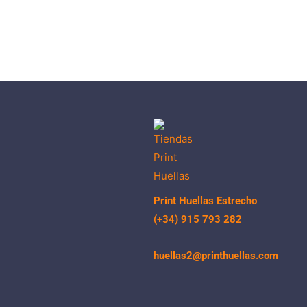
Print Huellas Estrecho
(+34) 915 793 282
huellas2@printhuellas.com