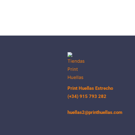
Print Huellas Estrecho
(+34) 915 793 282
huellas2@printhuellas.com