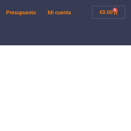
0
Carrito
€
0.00
Presupuesto
Mi cuenta