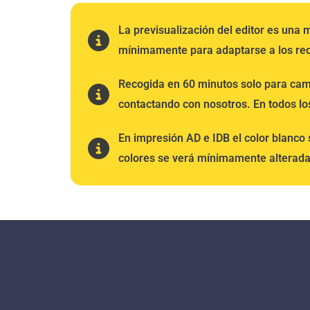
La previsualización del editor es una
mínimamente para adaptarse a los req
Recogida en 60 minutos solo para cam
contactando con nosotros. En todos lo
En impresión AD e IDB el color blanco
colores se verá mínimamente alterada 